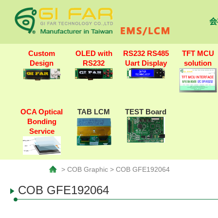
会
Custom
OLED with
RS232 RS485
TFT MCU
Design
RS232
Uart Display
solution
OCA Optical
TAB LCM
TEST Board
Bonding
Service
> COB Graphic > COB GFE192064
COB GFE192064