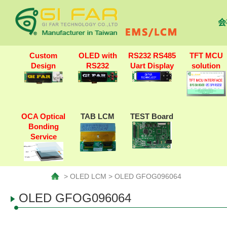
会
Custom
OLED with
RS232 RS485
TFT MCU
Design
RS232
Uart Display
solution
OCA Optical
TAB LCM
TEST Board
Bonding
Service
> OLED LCM > OLED GFOG096064
OLED GFOG096064