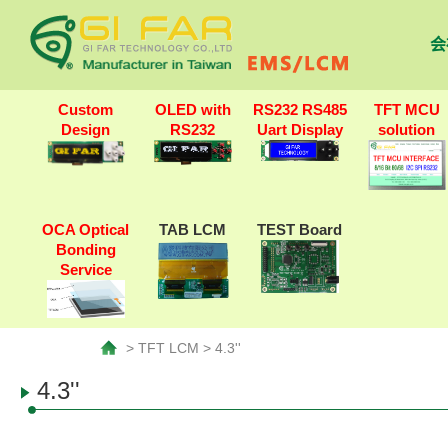
会
Custom
OLED with
RS232 RS485
TFT MCU
Design
RS232
Uart Display
solution
OCA Optical
TAB LCM
TEST Board
Bonding
Service
> TFT LCM > 4.3''
4.3''