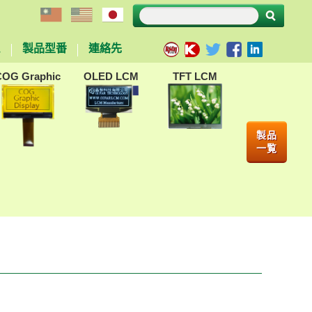
ム
製品型番
連絡先
COG Graphic
OLED LCM
TFT LCM
製品
一覧