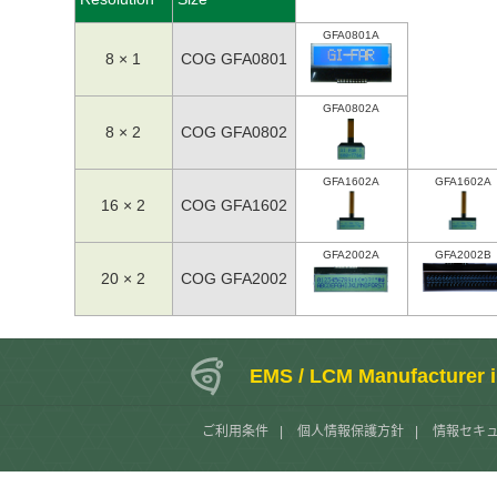
GFA0801A
8 × 1
COG GFA0801
GFA0802A
8 × 2
COG GFA0802
GFA1602A
GFA1602A
16 × 2
COG GFA1602
GFA2002A
GFA2002B
20 × 2
COG GFA2002
EMS / LCM Manufacturer 
ご利用条件
|
個人情報保護方針
|
情報セキ