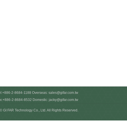
el:+886-2-8684-1188 Overseas:
sales@gifar.com.tw
x:+886-2-8684-8532 Domestic:
jacky@gifar.com.tw
© GI FAR Technology Co., Ltd. All Rights Reserved.