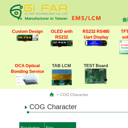
会
Custom Design
OLED with
RS232 RS485
TF
RS232
Uart Display
so
OCA Optical
TAB LCM
TEST Board
Bonding Service
> COG Character
COG Character
Resolution
Size