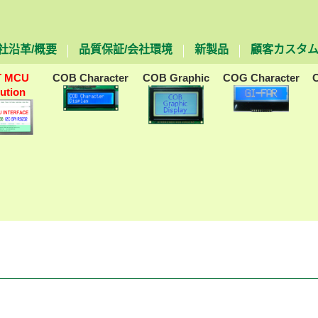
社沿革/概要
品質保証/会社環境
新製品
顧客カスタ
T MCU
COB Character
COB Graphic
COG Character
lution