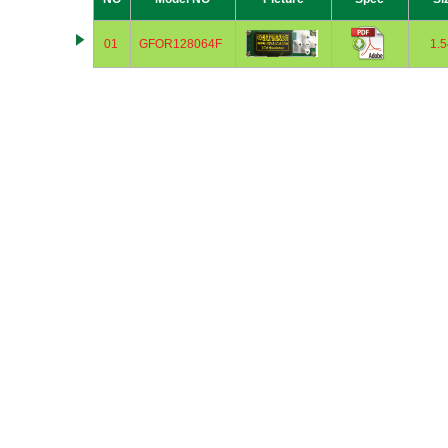
01
GFOR128064F
1.5