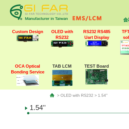
会
Custom Design
OLED with
RS232 RS485
TF
RS232
Uart Display
so
OCA Optical
TAB LCM
TEST Board
Bonding Service
> OLED with RS232 > 1.54''
1.54''