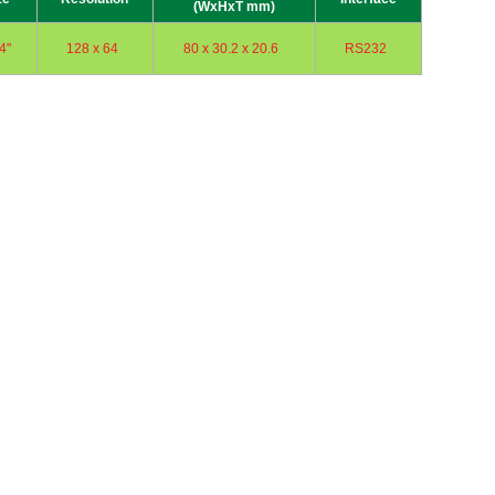
(WxHxT mm)
4"
128 x 64
80 x 30.2 x 20.6
RS232