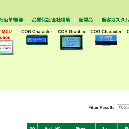
社沿革/概要
品質保証/会社環境
新製品
顧客カスタ
T MCU
COB Character
COB Graphic
COG Character
lution
Filter Results
NO
Model NO
Picture
Spec
Si