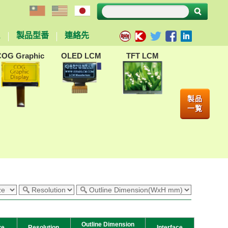
ム
製品型番
連絡先
COG Graphic
OLED LCM
TFT LCM
製品
一覧
Outline Dimension
ze
Resolution
Interface