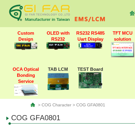
会
Custom
OLED with
RS232 RS485
TFT MCU
Design
RS232
Uart Display
solution
OCA Optical
TAB LCM
TEST Board
Bonding
Service
> COG Character > COG GFA0801
COG GFA0801