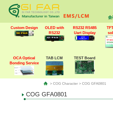
会
Custom Design
OLED with
RS232 RS485
TF
RS232
Uart Display
so
OCA Optical
TAB LCM
TEST Board
Bonding Service
> COG Character > COG GFA0801
COG GFA0801