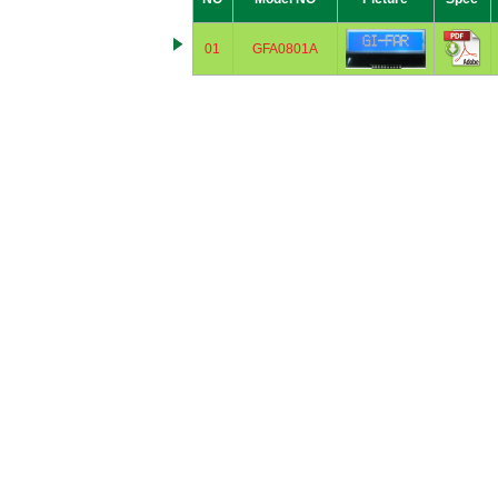
01
GFA0801A