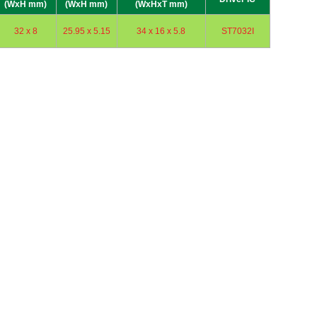
(WxH mm)
(WxH mm)
(WxHxT mm)
32 x 8
25.95 x 5.15
34 x 16 x 5.8
ST7032I