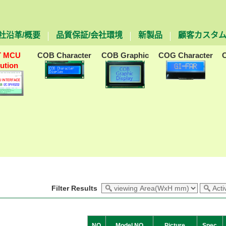
社沿革/概要
品質保証/会社環境
新製品
顧客カスタ
T MCU
COB Character
COB Graphic
COG Character
lution
Filter Results
NO
Model NO
Picture
Spec