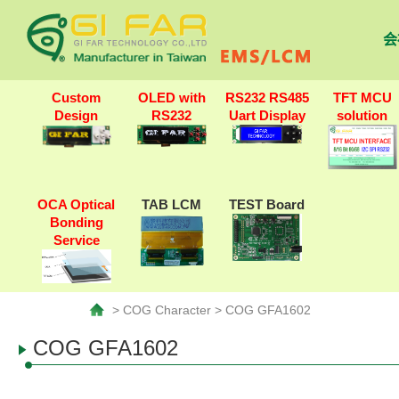
会
Custom
OLED with
RS232 RS485
TFT MCU
Design
RS232
Uart Display
solution
OCA Optical
TAB LCM
TEST Board
Bonding
Service
> COG Character > COG GFA1602
COG GFA1602