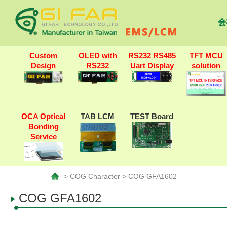
会
Custom
OLED with
RS232 RS485
TFT MCU
Design
RS232
Uart Display
solution
OCA Optical
TAB LCM
TEST Board
Bonding
Service
> COG Character > COG GFA1602
COG GFA1602